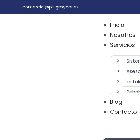
comercial@plugmycar.es
Inicio
Nosotros
Servicios
Siste
Aseso
Insta
Rehab
Blog
Contacto