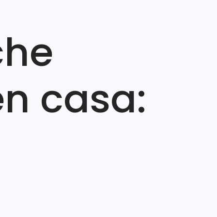
che
en casa: