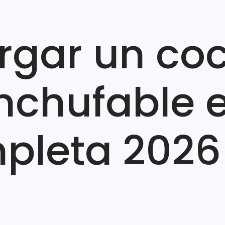
gar un co
nchufable 
pleta 2026