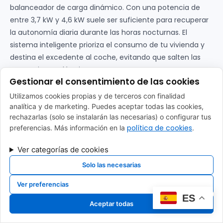
balanceador de carga dinámico. Con una potencia de
entre 3,7 kW y 4,6 kW suele ser suficiente para recuperar
la autonomía diaria durante las horas nocturnas. El
sistema inteligente prioriza el consumo de tu vivienda y
destina el excedente al coche, evitando que salten las
protecciones eléctricas.
Gestionar el consentimiento de las cookies
¿Tengo que cambiar el contador
Utilizamos cookies propias y de terceros con finalidad
de mi casa para poner el
analítica y de marketing. Puedes aceptar todas las cookies,
cargador en el garaje?
rechazarlas (solo se instalarán las necesarias) o configurar tus
política de cookies
preferencias. Más información en la
.
No es necesario realizar un cambio de contador en la
Ver categorías de cookies
mayoría de las situaciones. La normativa actual permite
Solo las necesarias
conectar el equipo directamente a tu contador de
vivienda mediante un circuito derivado independiente.
Ver preferencias
Esto facilita mucho el proceso al
instalar punto de
ES
recarga coche eléctrico en casa Barcelona
, ya que
Aceptar todas
mantienes un solo contrato eléctrico y aprovechas las