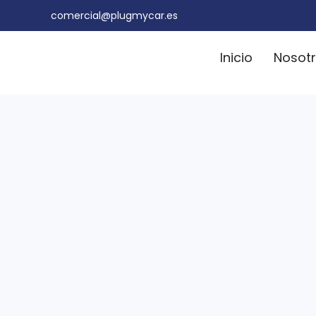
comercial@plugmycar.es
Inicio
Nosot