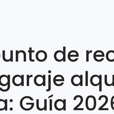
punto de re
garaje alq
a: Guía 202