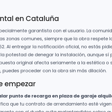
ontal en Cataluña
especialmente garantista con el usuario. La comunid
 las zonas comunes, siempre que la obra respete 
 Al entregar la notificación oficial, no estás pi
 la potestad de denegar la instalación, aunque sí
puesta original afecta seriamente a la estética o 
e, puedes proceder con la obra sin más dilación.
de empezar
alar punto de recarga en plaza de garaje alqui
ica que tu contrato de arrendamiento esté vigente
nte con el dueño evita malentendidos sobre quién e