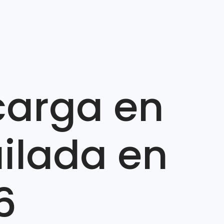
carga en
uilada en
6