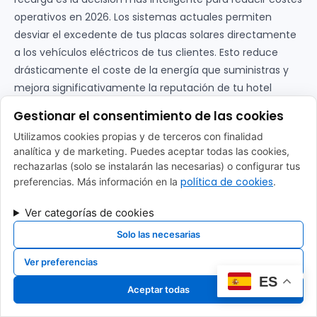
operativos en 2026. Los sistemas actuales permiten
desviar el excedente de tus placas solares directamente
a los vehículos eléctricos de tus clientes. Esto reduce
drásticamente el coste de la energía que suministras y
mejora significativamente la reputación de tu hotel
como un alojamiento comprometido con la
Gestionar el consentimiento de las cookies
sostenibilidad real.
Utilizamos cookies propias y de terceros con finalidad
¿Cómo aparezco en los mapas
analítica y de marketing. Puedes aceptar todas las cookies,
rechazarlas (solo se instalarán las necesarias) o configurar tus
de estaciones de carga de
política de cookies
preferencias. Más información en la
.
Girona?
Ver categorías de cookies
Para ganar visibilidad, debes registrar tu ubicación en
Solo las necesarias
plataformas globales como Electromaps, Google Maps y
aplicaciones específicas de los fabricantes de coches. Al
Ver preferencias
configurar tus
puntos de recarga para hoteles y
ES
Aceptar todas
alojamientos turísticos en Girona
, nosotros nos
encargamos de que tu hotel aparezca correctamente