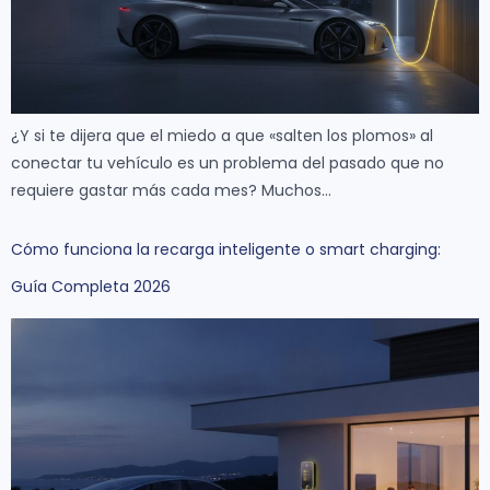
¿Y si te dijera que el miedo a que «salten los plomos» al
conectar tu vehículo es un problema del pasado que no
requiere gastar más cada mes? Muchos…
Cómo funciona la recarga inteligente o smart charging:
Guía Completa 2026