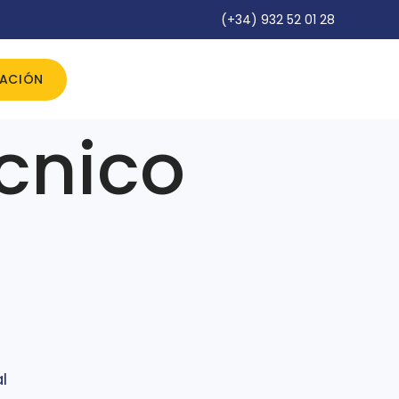
(+34) 932 52 01 28
IACIÓN
cnico