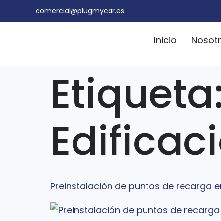
comercial@plugmycar.es
Inicio
Nosot
Etiqueta
Edificac
Preinstalación de puntos de recarga e