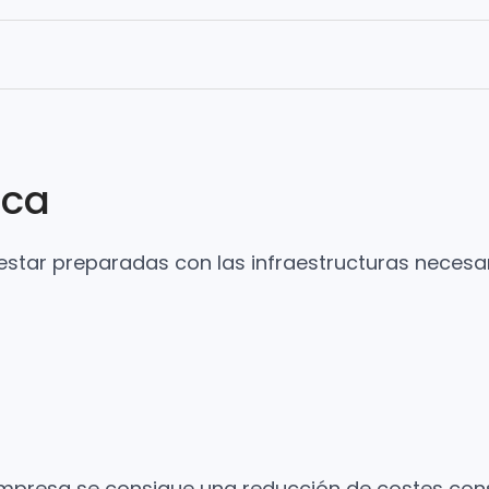
ica
star preparadas con las infraestructuras necesari
la empresa se consigue una reducción de costes c