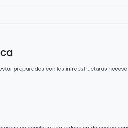
ica
star preparadas con las infraestructuras necesari
la empresa se consigue una reducción de costes c